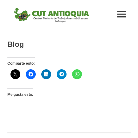
Saltar
#CUTAnt
al
MENÚ
contenido
Central
#CUTAntioquia
Central
Unitaria
Unitaria
Blog
de
los
de
Trabajadores
Comparte esto:
subdirectiva
los
Antioquia
Trabaja
Me gusta esto:
subdirec
Antioqu