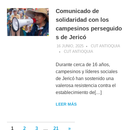
Comunicado de
solidaridad con los
campesinos perseguido
s de Jericó
16 JUNIO, 2025
CUT ANTIOQUIA
CUT ANTIOQUIA
Durante cerca de 16 años,
campesinos y líderes sociales
de Jericó han sostenido una
valerosa resistencia contra el
establecimiento de[…]
LEER MÁS
Paginación
SIGUIENTES
1
2
3
…
21
»