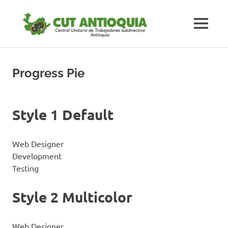
Saltar
#CUTAnt
al
MENÚ
contenido
Central
#CUTAntioquia
Central
Unitaria
Unitaria
Progress Pie
de
los
de
Trabajadores
subdirectiva
Style 1 Default
los
Antioquia
Trabaja
Web Designer
Development
subdirec
Testing
Antioqu
Style 2 Multicolor
Web Designer