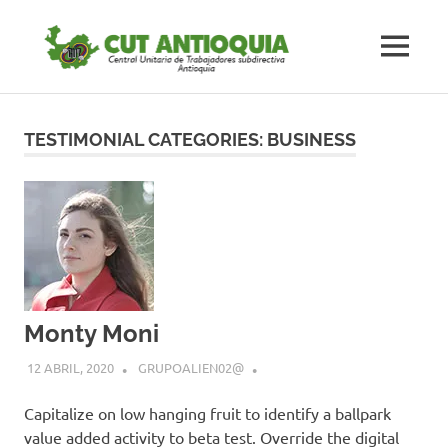
Saltar
#CUTAnt
al
MENÚ
contenido
Central
#CUTAntioquia
Central
Unitaria
Unitaria
TESTIMONIAL CATEGORIES:
BUSINESS
de
los
de
Trabajadores
subdirectiva
los
Antioquia
Trabaja
subdirec
Monty Moni
Antioqu
12 ABRIL, 2020
GRUPOALIEN02@
Capitalize on low hanging fruit to identify a ballpark
value added activity to beta test. Override the digital