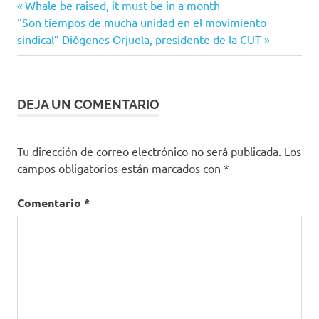
Entrada
Navegación
Whale be raised, it must be in a month
Siguiente
anterior:
“Son tiempos de mucha unidad en el movimiento
de
entrada:
sindical” Diógenes Orjuela, presidente de la CUT
entradas
DEJA UN COMENTARIO
Tu dirección de correo electrónico no será publicada.
Los
campos obligatorios están marcados con
*
Comentario
*