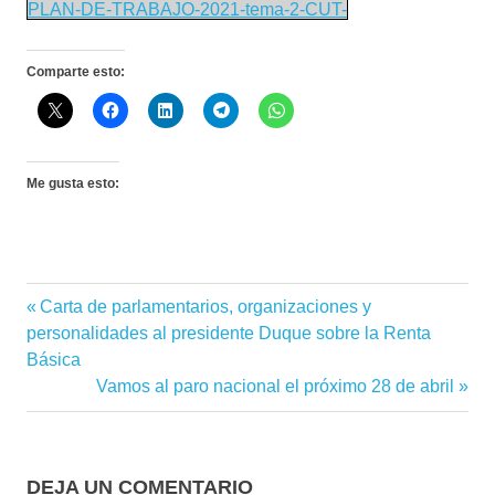
PLAN-DE-TRABAJO-2021-tema-2-CUT-
Comparte esto:
Me gusta esto:
CUT
Entrada
Carta de parlamentarios, organizaciones y
Navegación
Antioquia
anterior:
personalidades al presidente Duque sobre la Renta
de
Básica
Siguiente
Vamos al paro nacional el próximo 28 de abril
entradas
entrada:
DEJA UN COMENTARIO