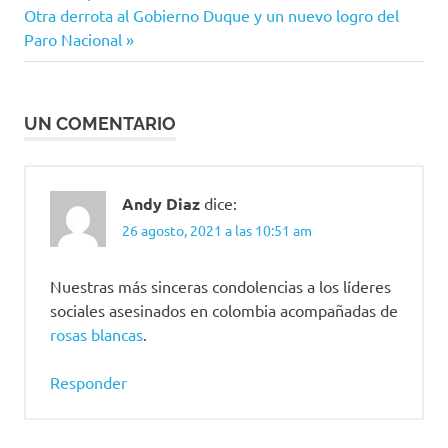
Antioquia
Siguiente
anterior:
Otra derrota al Gobierno Duque y un nuevo logro del
de
entrada:
Paro Nacional
entradas
UN COMENTARIO
Andy Diaz
dice:
26 agosto, 2021 a las 10:51 am
Nuestras más sinceras condolencias a los líderes
sociales asesinados en colombia acompañadas de
rosas blancas
.
Responder