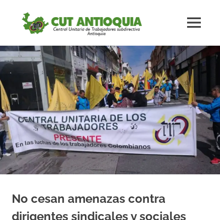
Saltar
#CUTAnt
al
MENÚ
contenido
Central
#CUTAntioquia
Central
Unitaria
Unitaria
de
los
de
Trabajadores
subdirectiva
los
Antioquia
Trabaja
subdirec
Antioqu
No cesan amenazas contra
dirigentes sindicales y sociales