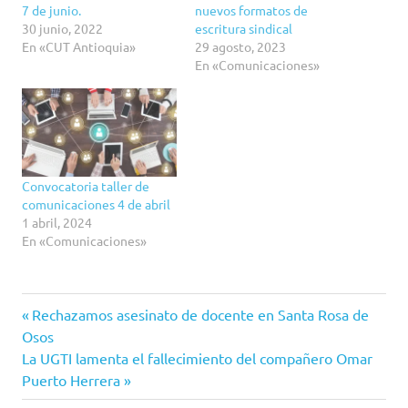
7 de junio.
nuevos formatos de
30 junio, 2022
escritura sindical
En «CUT Antioquia»
29 agosto, 2023
En «Comunicaciones»
Convocatoria taller de
comunicaciones 4 de abril
1 abril, 2024
En «Comunicaciones»
CUT
Entrada
Navegación
Rechazamos asesinato de docente en Santa Rosa de
Antioquia
anterior:
Osos
de
Siguiente
La UGTI lamenta el fallecimiento del compañero Omar
entrada:
Puerto Herrera
entradas