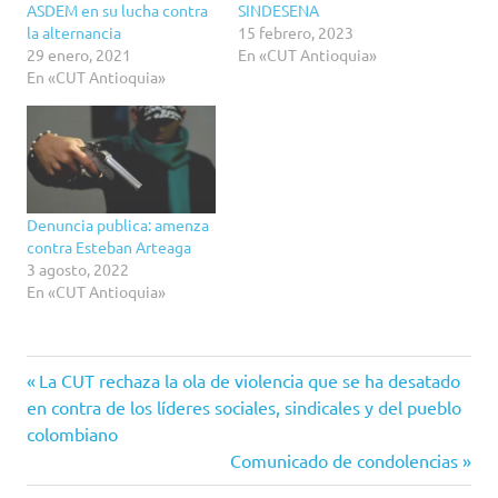
ASDEM en su lucha contra
SINDESENA
la alternancia
15 febrero, 2023
29 enero, 2021
En «CUT Antioquia»
En «CUT Antioquia»
Denuncia publica: amenza
contra Esteban Arteaga
3 agosto, 2022
En «CUT Antioquia»
CUT
Entrada
Navegación
La CUT rechaza la ola de violencia que se ha desatado
Antioquia
anterior:
en contra de los líderes sociales, sindicales y del pueblo
de
colombiano
Siguiente
Comunicado de condolencias
entradas
entrada: