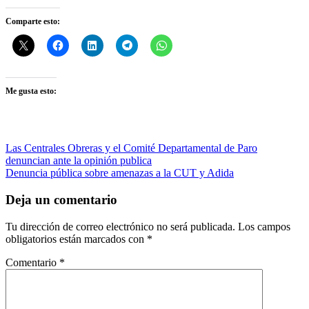
Comparte esto:
Me gusta esto:
Navegación
Entrada
CUT
Las Centrales Obreras y el Comité Departamental de Paro
anterior:
Antioquia
denuncian ante la opinión publica
de
Siguiente
Denuncia pública sobre amenazas a la CUT y Adida
entradas
entrada:
Deja un comentario
Tu dirección de correo electrónico no será publicada.
Los campos
obligatorios están marcados con
*
Comentario
*