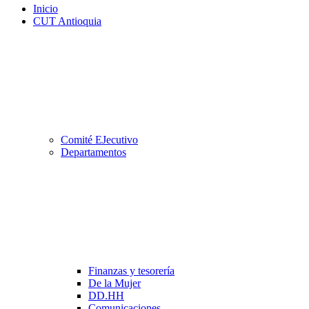
Inicio
CUT Antioquia
Comité EJecutivo
Departamentos
Finanzas y tesorería
De la Mujer
DD.HH
Comunicaciones