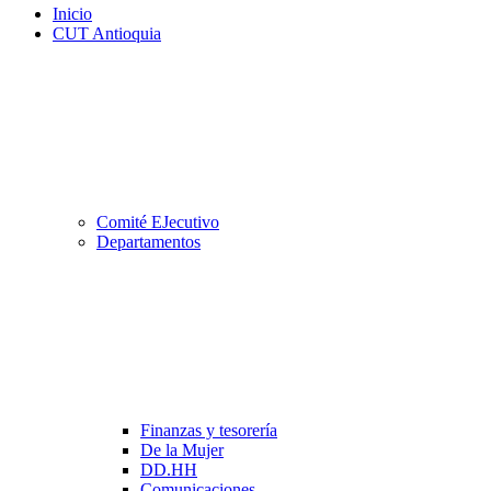
Inicio
CUT Antioquia
Comité EJecutivo
Departamentos
Finanzas y tesorería
De la Mujer
DD.HH
Comunicaciones