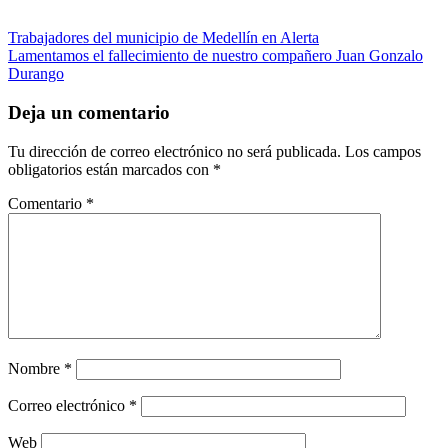
Navegación
Entrada
Trabajadores del municipio de Medellín en Alerta
anterior:
Siguiente
Lamentamos el fallecimiento de nuestro compañero Juan Gonzalo
de
entrada:
Durango
entradas
Deja un comentario
Tu dirección de correo electrónico no será publicada.
Los campos
obligatorios están marcados con
*
Comentario
*
Nombre
*
Correo electrónico
*
Web