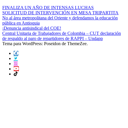
FINALIZA UN AÑO DE INTENSAS LUCHAS
SOLICITUD DE INTERVENCIÓN EN MESA TRIPARTITA
No al área metropolitana del Oriente y defendamos la educación
pública en Antioquia
¡Denuncia antisindical del COE!
Central Unitaria de Trabajadores de Colombia – CUT declaración
de respaldo al paro de repartidores de RAPPI – Undapp
Tema para WordPress: Poseidon de ThemeZee.