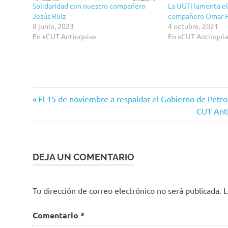
Solidaridad con nuestro compañero
La UGTI lamenta el
Jesús Ruiz
compañero Omar P
8 junio, 2023
4 octubre, 2021
En «CUT Antioquia»
En «CUT Antioqui
Entrada
Navegación
El 15 de noviembre a respaldar el Gobierno de Petro
anterior:
Siguient
CUT Anti
de
entrada:
entradas
DEJA UN COMENTARIO
Tu dirección de correo electrónico no será publicada.
L
Comentario
*