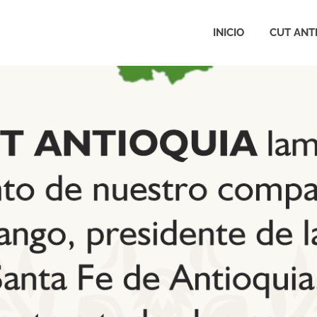
Antioquia
INICIO
CUT ANT
ral
aria
ajadores
irectiva
oquia