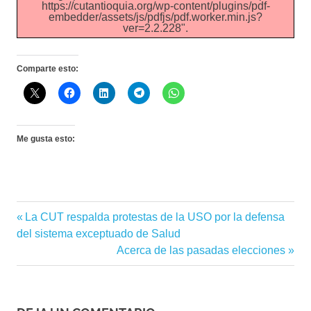
https://cutantioquia.org/wp-content/plugins/pdf-
embedder/assets/js/pdfjs/pdf.worker.min.js?
ver=2.2.228".
Comparte esto:
Me gusta esto:
Entrada
La CUT respalda protestas de la USO por la defensa
Navegación
anterior:
del sistema exceptuado de Salud
de
Siguiente
Acerca de las pasadas elecciones
entrada:
entradas